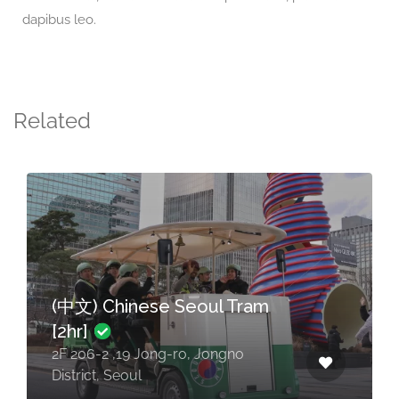
dapibus leo.
Related
$60.00 - $60.00
(中文) Chinese Seoul Tram
[2hr] Spring Season (3/16-
6/14)
2F 206-2 ,19 Jong-ro, Jongno
District, Seoul