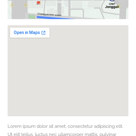
Lorem ipsum dolor sit amet, consectetur adipiscing elit.
Ut elit tellus, luctus nec ullamcorper mattis, pulvinar