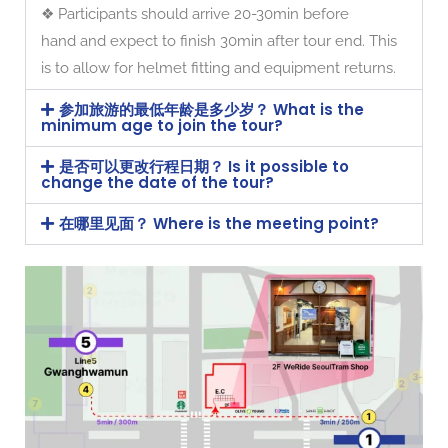
❖ Participants should arrive 20-30min before
hand and expect to finish 30min after tour end. This
is to allow for helmet fitting and equipment returns.
参加旅游的最低年龄是多少岁？ What is the
minimum age to join the tour?
是否可以更改行程日期？ Is it possible to
change the date of the tour?
在哪里见面？ Where is the meeting point?