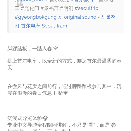
车 #光化门 #景福宫 #明洞
#seoultrip
#gyeongbokgung
♬ original sound - 서울전
차 首尔电车 Seoul Tram
脚踩踏板，一踏入春 🌸
搭上首尔电车，以全新的方式，邂逅首尔最温柔的春
天
在微风与花瓣之间前行，通过脚踩踏板参与其中，沉
浸在浪漫的春日气息里 🍃💗
沉浸式导览体验🎧
专业中文导游全程陪同讲解，不只是“看”，而是“参