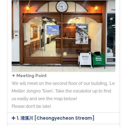
✦ Meeting Point
We will meet on the second floor of our building, `Le
Meiller Jongno Town`. Take the escalotor up to find
us easily and see the map below!
Please don’t be late!
1. 清溪川 [Cheongyecheon Stream]