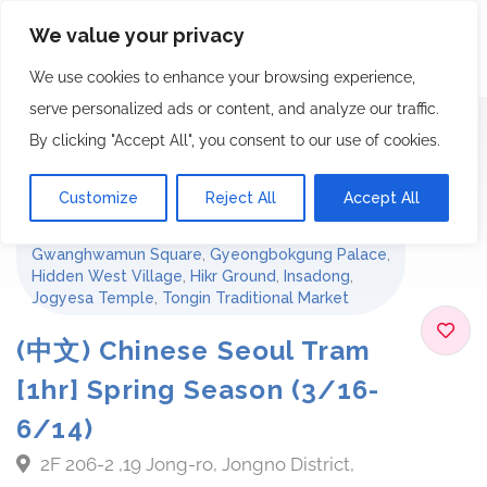
We value your privacy
We use cookies to enhance your browsing experience,
serve personalized ads or content, and analyze our traffic.
By clicking "Accept All", you consent to our use of cookies.
Bike Tour
Customize
Reject All
Accept All
Blue house
,
Bukchon Hanok Village
,
Cheonggyecheon River Side
,
Gwanghwamun Square
,
Gyeongbokgung Palace
,
Hidden West Village
,
Hikr Ground
,
Insadong
,
Jogyesa Temple
,
Tongin Traditional Market
(中文) Chinese Seoul Tram
[1hr] Spring Season (3/16-
6/14)
2F 206-2 ,19 Jong-ro, Jongno District,