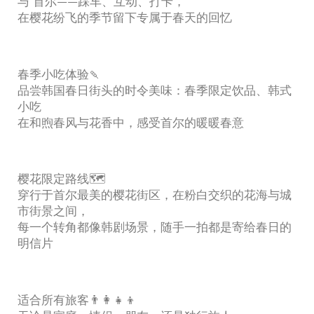
与”首尔——踩车、互动、打卡，
在樱花纷飞的季节留下专属于春天的回忆
春季小吃体验🍡
品尝韩国春日街头的时令美味：春季限定饮品、韩式
小吃
在和煦春风与花香中，感受首尔的暖暖春意
樱花限定路线🗺️
穿行于首尔最美的樱花街区，在粉白交织的花海与城
市街景之间，
每一个转角都像韩剧场景，随手一拍都是寄给春日的
明信片
适合所有旅客👨‍👩‍👧‍👦